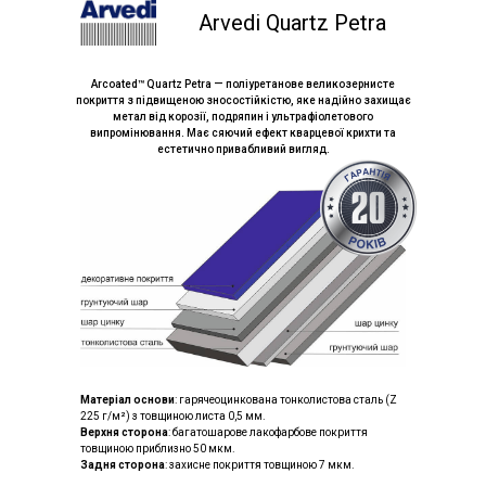
Arvedi Quartz Petra
Arcoated™ Quartz Petra — поліуретанове великозернисте
покриття з підвищеною зносостійкістю, яке надійно захищає
метал від корозії, подряпин і ультрафіолетового
випромінювання. Має сяючий ефект кварцевої крихти та
естетично привабливий вигляд.
Матеріал основи
: гарячеоцинкована тонколистова сталь (Z
225 г/м²) з товщиною листа 0,5 мм.
Верхня сторона
: багатошарове лакофарбове покриття
товщиною приблизно 50 мкм.
Задня сторона
: захисне покриття товщиною 7 мкм.