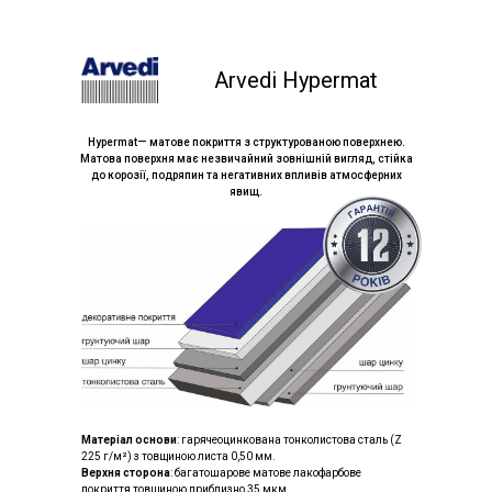
Arvedi Hypermat
Hypermat— матове покриття з структурованою поверхнею.
Матова поверхня має незвичайний зовнішній вигляд, стійка
до корозії, подряпин та негативних впливів атмосферних
явищ.
Матеріал основи
: гарячеоцинкована тонколистова сталь (Z
225 г/м²) з товщиною листа 0,50 мм.
Верхня сторона
: багатошарове матове лакофарбове
покриття товщиною приблизно 35 мкм.