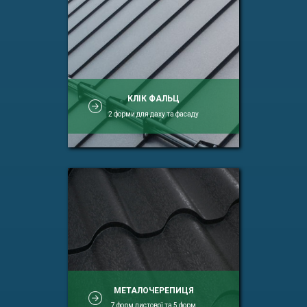
КЛІК ФАЛЬЦ
2 форми для даху та фасаду
МЕТАЛОЧЕРЕПИЦЯ
7 форм листової та 5 форм