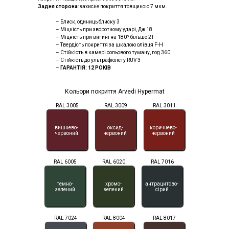
Задня сторона
: захисне покриття товщиною 7 мкм.
– Блиск, одиниць блиску 3
– Міцність при зворотному ударі, Дж 18
– Міцність при вигині на 180º більше 2Т
– Твердість покриття за шкалою олівця F-H
– Стійкість в камері сольового туману, год 360
– Стійкість до ультрафіолету RUV 3
–
ГАРАНТІЯ: 12 РОКІВ
Кольори покриття Arvedi Hypermat
RAL 3005
RAL 3009
RAL 3011
вишнево-
оксид-
коричнево-
червоний
червоний
червоний
RAL 6005
RAL 6020
RAL 7016
темно-
хромо-
антрацитово-
зелений
зелений
сірий
RAL 7024
RAL 8004
RAL 8017