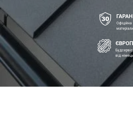
ГАРАН
Офіційна 
матеріал
ЄВРОП
Будсервіс 
від німец