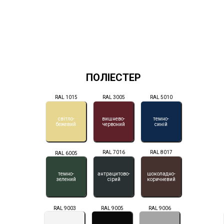
ПОЛІЕСТЕР
RAL 1015
RAL 3005
RAL 5010
світло-
вишнево-
темно-
бежевий
червоний
синій
RAL 7016
RAL 8017
RAL 6005
темно-
антрацитово-
шоколадно-
зелений
сірий
коричневий
RAL 9003
RAL 9005
RAL 9006