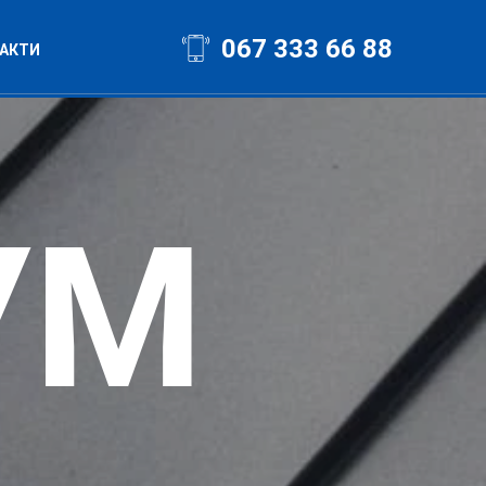
067 333 66 88
АКТИ
УМ