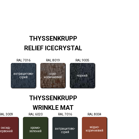
THYSSENKRUPP
RELIEF ICECRYSTAL
RAL 7016
RAL 8019
RAL 9005
антрацитово-
сіро-
чорний
сірий
коричневий
THYSSENKRUPP
WRINKLE MAT
RAL 3009
RAL 6020
RAL 7016
RAL 8004
мідно-
оксид-
хромо-
антрацитово-
коричневий
червоний
зелений
сірий