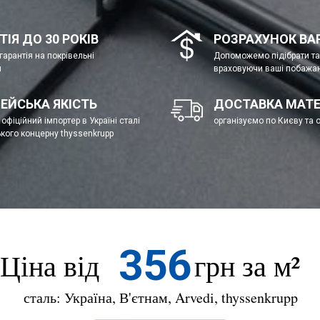
ТІЯ ДО 30 РОКІВ
РОЗРАХУНОК ВА
гарантія на покрівельні
Допоможемо підібрати та 
и
враховуючи ваші побажа
ЕЙСЬКА ЯКІСТЬ
ДОСТАВКА МАТЕ
офіційний імпортер в Україні сталі
організуємо по Києву та 
ького концерну thyssenkrupp
356
Ціна від
грн за м²
сталь: Україна, В'єтнам, Arvedi, thyssenkrupp