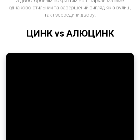
З двостороннім покриттям ваш паркан матиме
однаково стильний та завершений вигляд як з вулиці,
так і зсередини двору.
ЦИНК vs АЛЮЦИНК