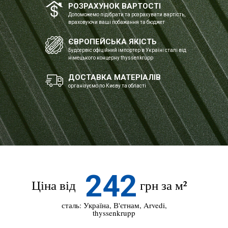
РОЗРАХУНОК ВАРТОСТІ
Допоможемо підібрати та розрахувати вартість,
враховуючи ваші побажання та бюджет
ЄВРОПЕЙСЬКА ЯКІСТЬ
Будсервіс офіційний імпортер в Україні сталі від
німецького концерну thyssenkrupp
ДОСТАВКА МАТЕРІАЛІВ
організуємо по Києву та області
Ціна:
від
215
грн за м²
242
Ціна від
грн за м²
сталь: Україна, В'єтнам, Arvedi,
thyssenkrupp