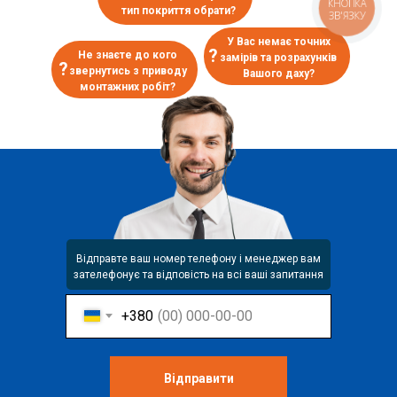
КНОПКА
тип покриття обрати?
ЗВ'ЯЗКУ
У Вас немає точних
?
Не знаєте до кого
замірів та розрахунків
?
звернутись з приводу
Вашого даху?
монтажних робіт?
Відправте ваш номер телефону і менеджер вам
зателефонує та відповість на всі ваші запитання
+380
Відправити